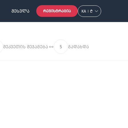
ᲨᲔᲡᲕᲚᲐ
ᲠᲔᲒᲘᲡᲢᲠᲐᲪᲘᲐ
KA
₾
შეკვეთის შეჯამება 👀
5
გადახდა