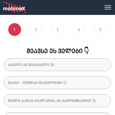
1
2
3
4
5
შეავსე ეს ველები 👇