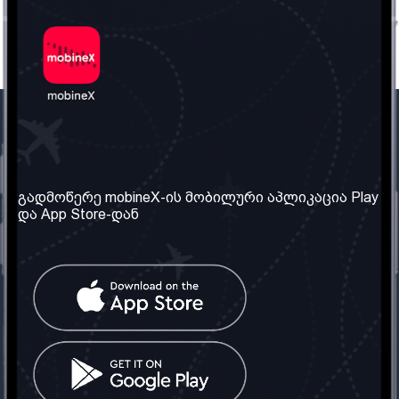
ჩვენი კომპანია
საჭირო ინფორმაცია
ჩვენ შესახებ
წესები და პირობები
გადმოწერე mobineX-ის მობილური აპლიკაცია Play
და App Store-დან
ჩვენი სერვისები
კონფიდენციალურობის
პოლიტიკა
SIM ბარათის აღება
ხშირად დასმული
კითხვები
კონტაქტი
სოციალური ქსელი
საქართველო: თბილისი
ტელ: 032 2 04 00 50