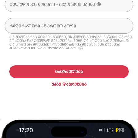
თუ მეგობარმა გირჩია ჩვენზე, ეს კოდიც გექნება. ჩაწერე და რაც
მოხდება ნამდვილად გაგაოცებს. შენც და კოდის პატრონსაც 🥳
თუ კოდი არ მოუციათ, რეგისტრაციის შემდეგ, შენ გექნება
პირადად შენი და შეძლებ გააზიარო 🤗
ᲒᲐᲒᲠᲫᲔᲚᲔᲑᲐ
ᲣᲙᲐᲜ ᲓᲐᲑᲠᲣᲜᲔᲑᲐ