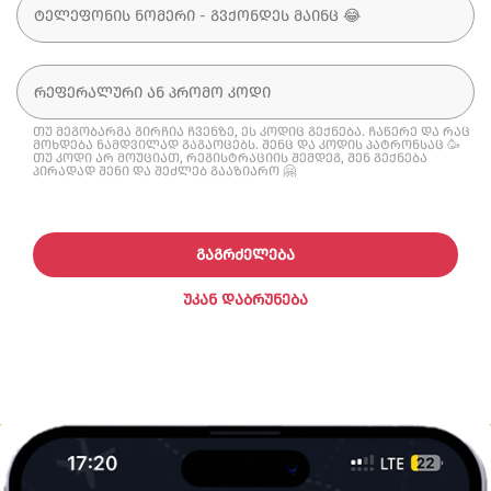
თუ მეგობარმა გირჩია ჩვენზე, ეს კოდიც გექნება. ჩაწერე და რაც
მოხდება ნამდვილად გაგაოცებს. შენც და კოდის პატრონსაც 🥳
თუ კოდი არ მოუციათ, რეგისტრაციის შემდეგ, შენ გექნება
პირადად შენი და შეძლებ გააზიარო 🤗
ᲒᲐᲒᲠᲫᲔᲚᲔᲑᲐ
ᲣᲙᲐᲜ ᲓᲐᲑᲠᲣᲜᲔᲑᲐ