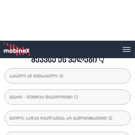
1
2
3
4
5
შეავსე ეს ველები 👇