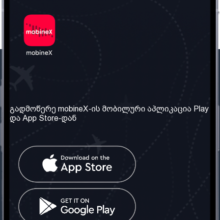
ჩვენი კომპანია
საჭირო ინფორმაცია
ჩვენ შესახებ
წესები და პირობები
გადმოწერე mobineX-ის მობილური აპლიკაცია Play
და App Store-დან
ჩვენი სერვისები
კონფიდენციალურობის
პოლიტიკა
SIM ბარათის აღება
ხშირად დასმული
კითხვები
კონტაქტი
სოციალური ქსელი
საქართველო: თბილისი
ტელ: 032 2 04 00 50