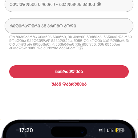
თუ მეგობარმა გირჩია ჩვენზე, ეს კოდიც გექნება. ჩაწერე და რაც
მოხდება ნამდვილად გაგაოცებს. შენც და კოდის პატრონსაც 🥳
თუ კოდი არ მოუციათ, რეგისტრაციის შემდეგ, შენ გექნება
პირადად შენი და შეძლებ გააზიარო 🤗
ᲒᲐᲒᲠᲫᲔᲚᲔᲑᲐ
ᲣᲙᲐᲜ ᲓᲐᲑᲠᲣᲜᲔᲑᲐ