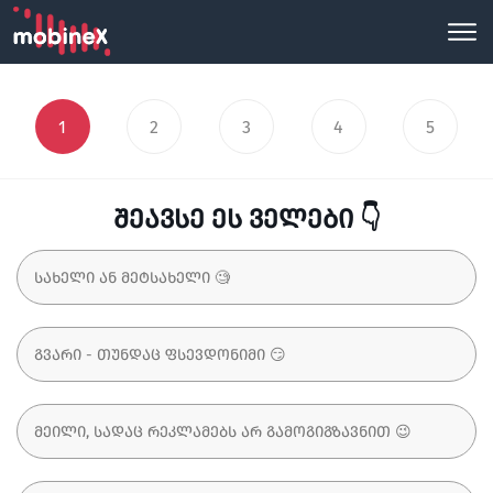
1
2
3
4
5
შეავსე ეს ველები 👇