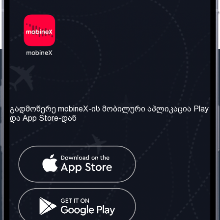
ჩვენი კომპანია
საჭირო ინფორმაცია
ჩვენ შესახებ
წესები და პირობები
გადმოწერე mobineX-ის მობილური აპლიკაცია Play
და App Store-დან
ჩვენი სერვისები
კონფიდენციალურობის
პოლიტიკა
SIM ბარათის აღება
ხშირად დასმული
კითხვები
კონტაქტი
სოციალური ქსელი
საქართველო: თბილისი
ტელ: 032 2 04 00 50