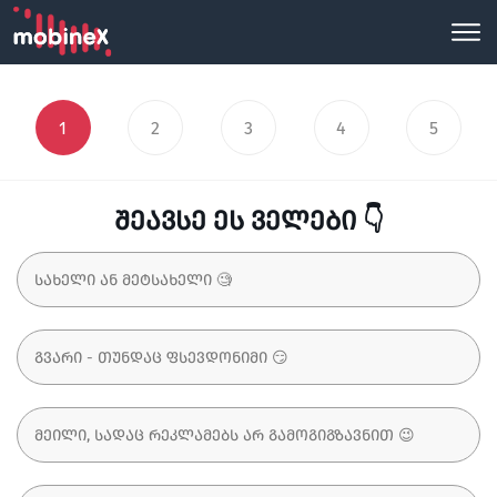
1
2
3
4
5
შეავსე ეს ველები 👇