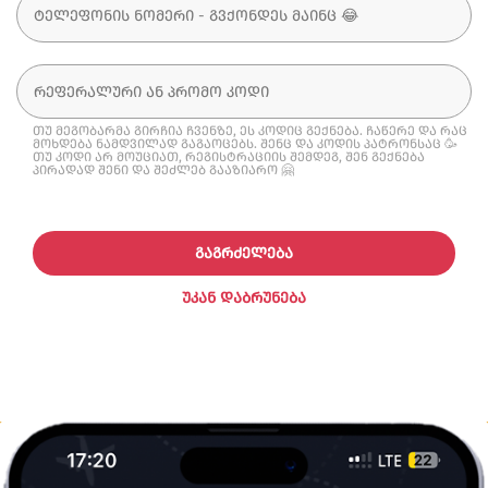
თუ მეგობარმა გირჩია ჩვენზე, ეს კოდიც გექნება. ჩაწერე და რაც
მოხდება ნამდვილად გაგაოცებს. შენც და კოდის პატრონსაც 🥳
თუ კოდი არ მოუციათ, რეგისტრაციის შემდეგ, შენ გექნება
პირადად შენი და შეძლებ გააზიარო 🤗
ᲒᲐᲒᲠᲫᲔᲚᲔᲑᲐ
ᲣᲙᲐᲜ ᲓᲐᲑᲠᲣᲜᲔᲑᲐ