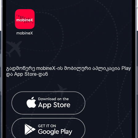
ჩვენი კომპანია
საჭირო ინფორმაცია
ჩვენ შესახებ
წესები და პირობები
გადმოწერე mobineX-ის მობილური აპლიკაცია Play
და App Store-დან
ჩვენი სერვისები
კონფიდენციალურობის
პოლიტიკა
SIM ბარათის აღება
ხშირად დასმული
კითხვები
კონტაქტი
სოციალური ქსელი
საქართველო: თბილისი
ტელ: 032 2 04 00 50