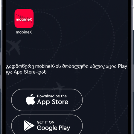
ჩვენი კომპანია
საჭირო ინფორმაცია
ჩვენ შესახებ
წესები და პირობები
გადმოწერე mobineX-ის მობილური აპლიკაცია Play
და App Store-დან
ჩვენი სერვისები
კონფიდენციალურობის
პოლიტიკა
SIM ბარათის აღება
ხშირად დასმული
კითხვები
კონტაქტი
სოციალური ქსელი
საქართველო: თბილისი
ტელ: 032 2 04 00 50