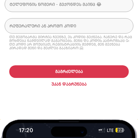
თუ მეგობარმა გირჩია ჩვენზე, ეს კოდიც გექნება. ჩაწერე და რაც
მოხდება ნამდვილად გაგაოცებს. შენც და კოდის პატრონსაც 🥳
თუ კოდი არ მოუციათ, რეგისტრაციის შემდეგ, შენ გექნება
პირადად შენი და შეძლებ გააზიარო 🤗
ᲒᲐᲒᲠᲫᲔᲚᲔᲑᲐ
ᲣᲙᲐᲜ ᲓᲐᲑᲠᲣᲜᲔᲑᲐ