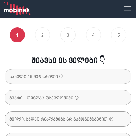
1
2
3
4
5
შეავსე ეს ველები 👇