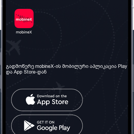
ჩვენი კომპანია
საჭირო ინფორმაცია
ჩვენ შესახებ
წესები და პირობები
გადმოწერე mobineX-ის მობილური აპლიკაცია Play
და App Store-დან
ჩვენი სერვისები
კონფიდენციალურობის
პოლიტიკა
SIM ბარათის აღება
ხშირად დასმული
კითხვები
კონტაქტი
სოციალური ქსელი
საქართველო: თბილისი
ტელ: 032 2 04 00 50