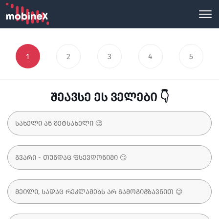
1
2
3
4
5
შეავსე ეს ველები 👇