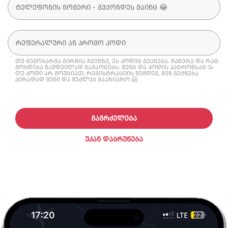
თუ მეგობარმა გირჩია ჩვენზე, ეს კოდიც გექნება. ჩაწერე და რაც
მოხდება ნამდვილად გაგაოცებს. შენც და კოდის პატრონსაც 🥳
თუ კოდი არ მოუციათ, რეგისტრაციის შემდეგ, შენ გექნება
პირადად შენი და შეძლებ გააზიარო 🤗
ᲒᲐᲒᲠᲫᲔᲚᲔᲑᲐ
ᲣᲙᲐᲜ ᲓᲐᲑᲠᲣᲜᲔᲑᲐ