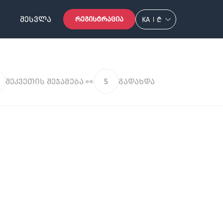
ᲨᲔᲡᲕᲚᲐ
ᲠᲔᲒᲘᲡᲢᲠᲐᲪᲘᲐ
KA
₾
შეკვეთის შეჯამება 👀
5
გადახდა