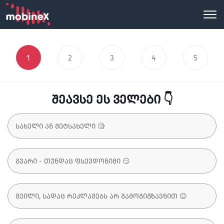
1
2
3
4
5
შეავსე ეს ველები 👇