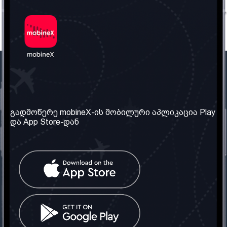
ჩვენი კომპანია
საჭირო ინფორმაცია
ჩვენ შესახებ
წესები და პირობები
გადმოწერე mobineX-ის მობილური აპლიკაცია Play
და App Store-დან
ჩვენი სერვისები
კონფიდენციალურობის
პოლიტიკა
SIM ბარათის აღება
ხშირად დასმული
კითხვები
კონტაქტი
სოციალური ქსელი
საქართველო: თბილისი
ტელ: 032 2 04 00 50