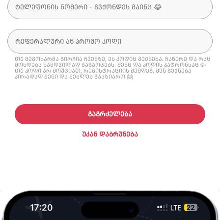
თუ მეგობარმა გირჩია ჩვენზე, ეს კოდიც გექნება. ჩაწერე და რაც
მოხდება ნამდვილად გაგაოცებს. შენც და კოდის პატრონსაც 🥳
თუ კოდი არ მოუციათ, რეგისტრაციის შემდეგ, შენ გექნება
პირადად შენი და შეძლებ გააზიარო 🤗
ᲒᲐᲒᲠᲫᲔᲚᲔᲑᲐ
ᲣᲙᲐᲜ ᲓᲐᲑᲠᲣᲜᲔᲑᲐ