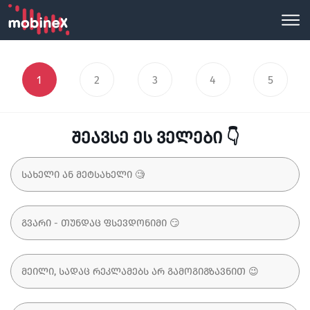
1
2
3
4
5
შეავსე ეს ველები 👇