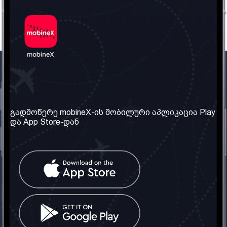
ჩვენი კომპანია
საჭირო ინფორმაცია
ჩვენ შესახებ
წესები და პირობები
გადმოწერე mobineX-ის მობილური აპლიკაცია Play
და App Store-დან
ჩვენი სერვისები
კონფიდენციალურობის
პოლიტიკა
SIM ბარათის აღება
ხშირად დასმული
კითხვები
კონტაქტი
სოციალური ქსელი
საქართველო: თბილისი
ტელ: 032 2 04 00 50