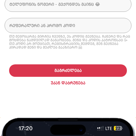
თუ მეგობარმა გირჩია ჩვენზე, ეს კოდიც გექნება. ჩაწერე და რაც
მოხდება ნამდვილად გაგაოცებს. შენც და კოდის პატრონსაც 🥳
თუ კოდი არ მოუციათ, რეგისტრაციის შემდეგ, შენ გექნება
პირადად შენი და შეძლებ გააზიარო 🤗
ᲒᲐᲒᲠᲫᲔᲚᲔᲑᲐ
ᲣᲙᲐᲜ ᲓᲐᲑᲠᲣᲜᲔᲑᲐ