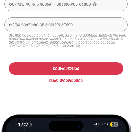
თუ მეგობარმა გირჩია ჩვენზე, ეს კოდიც გექნება. ჩაწერე და რაც
მოხდება ნამდვილად გაგაოცებს. შენც და კოდის პატრონსაც 🥳
თუ კოდი არ მოუციათ, რეგისტრაციის შემდეგ, შენ გექნება
პირადად შენი და შეძლებ გააზიარო 🤗
ᲒᲐᲒᲠᲫᲔᲚᲔᲑᲐ
ᲣᲙᲐᲜ ᲓᲐᲑᲠᲣᲜᲔᲑᲐ