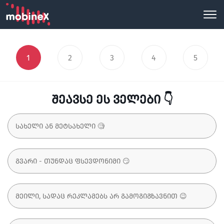
1
2
3
4
5
შეავსე ეს ველები 👇