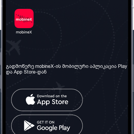
ჩვენი კომპანია
საჭირო ინფორმაცია
ჩვენ შესახებ
წესები და პირობები
გადმოწერე mobineX-ის მობილური აპლიკაცია Play
და App Store-დან
ჩვენი სერვისები
კონფიდენციალურობის
პოლიტიკა
SIM ბარათის აღება
ხშირად დასმული
კითხვები
კონტაქტი
სოციალური ქსელი
საქართველო: თბილისი
ტელ: 032 2 04 00 50