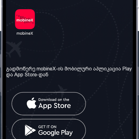
ჩვენი კომპანია
საჭირო ინფორმაცია
ჩვენ შესახებ
წესები და პირობები
გადმოწერე mobineX-ის მობილური აპლიკაცია Play
და App Store-დან
ჩვენი სერვისები
კონფიდენციალურობის
პოლიტიკა
SIM ბარათის აღება
ხშირად დასმული
კითხვები
კონტაქტი
სოციალური ქსელი
საქართველო: თბილისი
ტელ: 032 2 04 00 50