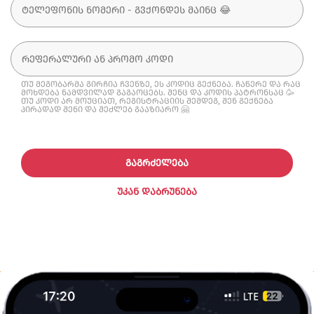
თუ მეგობარმა გირჩია ჩვენზე, ეს კოდიც გექნება. ჩაწერე და რაც
მოხდება ნამდვილად გაგაოცებს. შენც და კოდის პატრონსაც 🥳
თუ კოდი არ მოუციათ, რეგისტრაციის შემდეგ, შენ გექნება
პირადად შენი და შეძლებ გააზიარო 🤗
ᲒᲐᲒᲠᲫᲔᲚᲔᲑᲐ
ᲣᲙᲐᲜ ᲓᲐᲑᲠᲣᲜᲔᲑᲐ