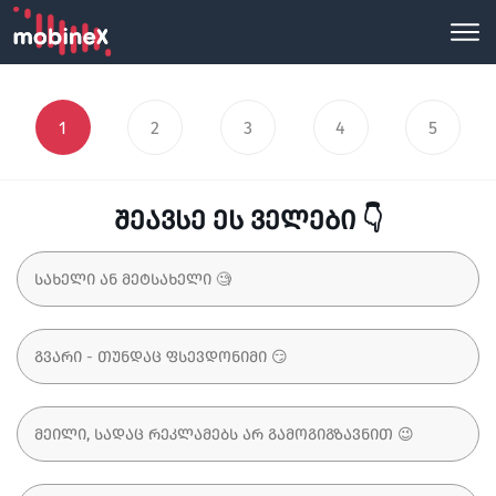
1
2
3
4
5
შეავსე ეს ველები 👇