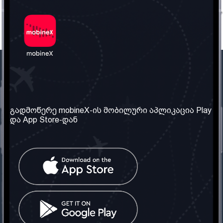
ჩვენი კომპანია
საჭირო ინფორმაცია
ჩვენ შესახებ
წესები და პირობები
გადმოწერე mobineX-ის მობილური აპლიკაცია Play
და App Store-დან
ჩვენი სერვისები
კონფიდენციალურობის
პოლიტიკა
SIM ბარათის აღება
ხშირად დასმული
კითხვები
კონტაქტი
სოციალური ქსელი
საქართველო: თბილისი
ტელ: 032 2 04 00 50