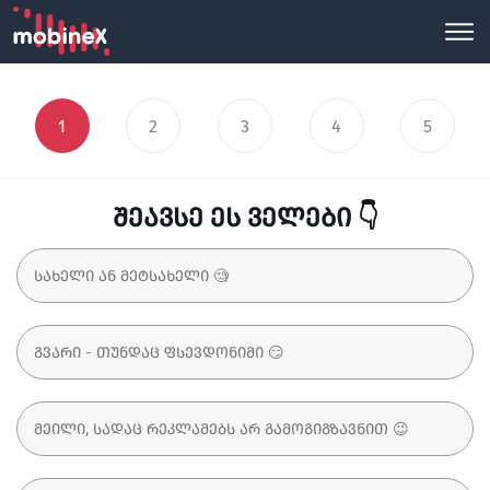
1
2
3
4
5
შეავსე ეს ველები 👇