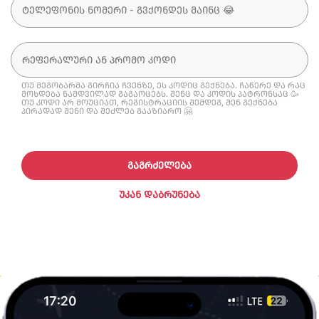
თუ მეგობარმა გირჩია ჩვენზე, ეს კოდიც გექნება. ჩაწერე და რაც
მოხდება ნამდვილად გაგაოცებს. შენც და კოდის პატრონსაც 🥳
თუ კოდი არ მოუციათ, რეგისტრაციის შემდეგ, შენ გექნება
პირადად შენი და შეძლებ გააზიარო 🤗
ᲒᲐᲒᲠᲫᲔᲚᲔᲑᲐ
ᲣᲙᲐᲜ ᲓᲐᲑᲠᲣᲜᲔᲑᲐ