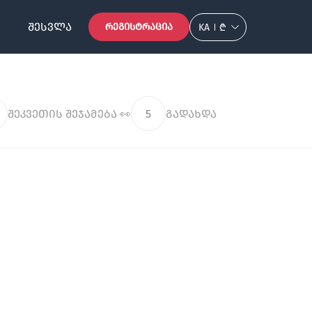
ᲨᲔᲡᲕᲚᲐ
ᲠᲔᲒᲘᲡᲢᲠᲐᲪᲘᲐ
KA
₾
შეკვეთის შეჯამება 👀
5
გადახდა