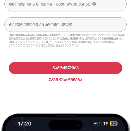
თუ მეგობარმა გირჩია ჩვენზე, ეს კოდიც გექნება. ჩაწერე და რაც
მოხდება ნამდვილად გაგაოცებს. შენც და კოდის პატრონსაც 🥳
თუ კოდი არ მოუციათ, რეგისტრაციის შემდეგ, შენ გექნება
პირადად შენი და შეძლებ გააზიარო 🤗
ᲒᲐᲒᲠᲫᲔᲚᲔᲑᲐ
ᲣᲙᲐᲜ ᲓᲐᲑᲠᲣᲜᲔᲑᲐ