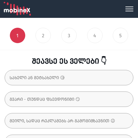
1
2
3
4
5
შეავსე ეს ველები 👇