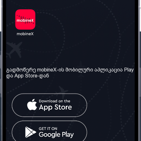
ჩვენი კომპანია
საჭირო ინფორმაცია
ჩვენ შესახებ
წესები და პირობები
გადმოწერე mobineX-ის მობილური აპლიკაცია Play
და App Store-დან
ჩვენი სერვისები
კონფიდენციალურობის
პოლიტიკა
SIM ბარათის აღება
ხშირად დასმული
კითხვები
კონტაქტი
სოციალური ქსელი
საქართველო: თბილისი
ტელ: 032 2 04 00 50