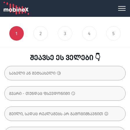
1
2
3
4
5
შეავსე ეს ველები 👇