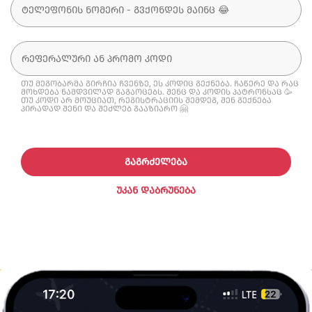
თუ მეგობარმა გირჩია ჩვენზე, ეს კოდიც გექნება. ჩაწერე და რაც
მოხდება ნამდვილად გაგაოცებს. შენც და კოდის პატრონსაც 🥳
თუ კოდი არ მოუციათ, რეგისტრაციის შემდეგ, შენ გექნება
პირადად შენი და შეძლებ გააზიარო 🤗
ᲒᲐᲒᲠᲫᲔᲚᲔᲑᲐ
ᲣᲙᲐᲜ ᲓᲐᲑᲠᲣᲜᲔᲑᲐ