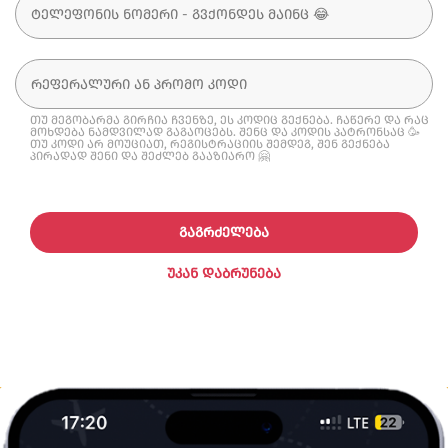
თუ მეგობარმა გირჩია ჩვენზე, ეს კოდიც გექნება. ჩაწერე და რაც
მოხდება ნამდვილად გაგაოცებს. შენც და კოდის პატრონსაც 🥳
თუ კოდი არ მოუციათ, რეგისტრაციის შემდეგ, შენ გექნება
პირადად შენი და შეძლებ გააზიარო 🤗
ᲒᲐᲒᲠᲫᲔᲚᲔᲑᲐ
ᲣᲙᲐᲜ ᲓᲐᲑᲠᲣᲜᲔᲑᲐ