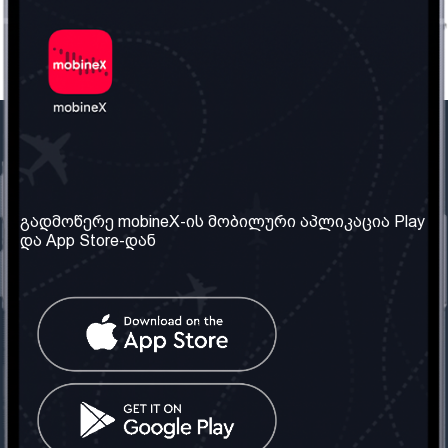
ჩვენი კომპანია
საჭირო ინფორმაცია
ჩვენ შესახებ
წესები და პირობები
გადმოწერე mobineX-ის მობილური აპლიკაცია Play
და App Store-დან
ჩვენი სერვისები
კონფიდენციალურობის
პოლიტიკა
SIM ბარათის აღება
ხშირად დასმული
კითხვები
კონტაქტი
სოციალური ქსელი
საქართველო: თბილისი
ტელ: 032 2 04 00 50