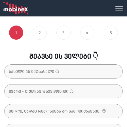
1
2
3
4
5
შეავსე ეს ველები 👇