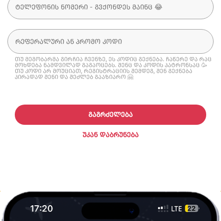
თუ მეგობარმა გირჩია ჩვენზე, ეს კოდიც გექნება. ჩაწერე და რაც
მოხდება ნამდვილად გაგაოცებს. შენც და კოდის პატრონსაც 🥳
თუ კოდი არ მოუციათ, რეგისტრაციის შემდეგ, შენ გექნება
პირადად შენი და შეძლებ გააზიარო 🤗
ᲒᲐᲒᲠᲫᲔᲚᲔᲑᲐ
ᲣᲙᲐᲜ ᲓᲐᲑᲠᲣᲜᲔᲑᲐ