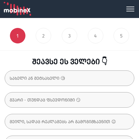
1
2
3
4
5
შეავსე ეს ველები 👇