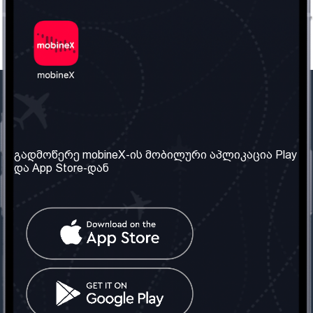
ჩვენი კომპანია
საჭირო ინფორმაცია
ჩვენ შესახებ
წესები და პირობები
გადმოწერე mobineX-ის მობილური აპლიკაცია Play
და App Store-დან
ჩვენი სერვისები
კონფიდენციალურობის
პოლიტიკა
SIM ბარათის აღება
ხშირად დასმული
კითხვები
კონტაქტი
სოციალური ქსელი
საქართველო: თბილისი
ტელ: 032 2 04 00 50