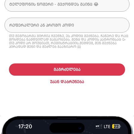
თუ მეგობარმა გირჩია ჩვენზე, ეს კოდიც გექნება. ჩაწერე და რაც
მოხდება ნამდვილად გაგაოცებს. შენც და კოდის პატრონსაც 🥳
თუ კოდი არ მოუციათ, რეგისტრაციის შემდეგ, შენ გექნება
პირადად შენი და შეძლებ გააზიარო 🤗
ᲒᲐᲒᲠᲫᲔᲚᲔᲑᲐ
ᲣᲙᲐᲜ ᲓᲐᲑᲠᲣᲜᲔᲑᲐ