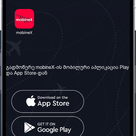
ჩვენი კომპანია
საჭირო ინფორმაცია
ჩვენ შესახებ
წესები და პირობები
გადმოწერე mobineX-ის მობილური აპლიკაცია Play
და App Store-დან
ჩვენი სერვისები
კონფიდენციალურობის
პოლიტიკა
SIM ბარათის აღება
ხშირად დასმული
კითხვები
კონტაქტი
სოციალური ქსელი
საქართველო: თბილისი
ტელ: 032 2 04 00 50