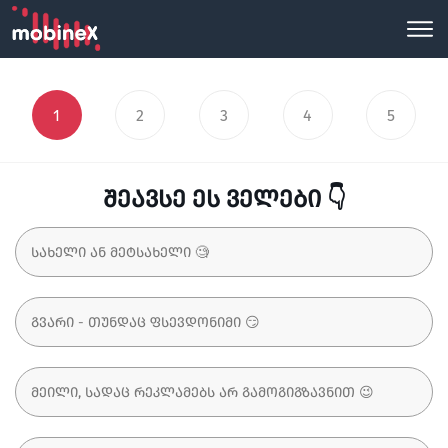
1
2
3
4
5
შეავსე ეს ველები 👇