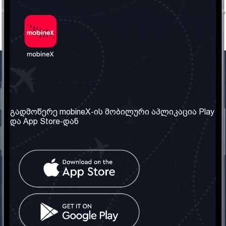
ჩვენი კომპანია
საჭირო ინფორმაცია
ჩვენ შესახებ
წესები და პირობები
გადმოწერე mobineX-ის მობილური აპლიკაცია Play
და App Store-დან
ჩვენი სერვისები
კონფიდენციალურობის
პოლიტიკა
SIM ბარათის აღება
ხშირად დასმული
კითხვები
კონტაქტი
სოციალური ქსელი
საქართველო: თბილისი
ტელ: 032 2 04 00 50