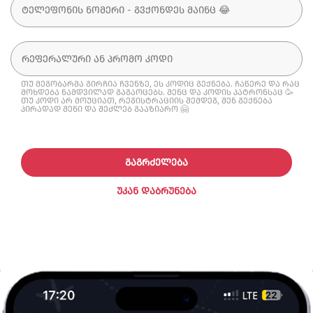
თუ მეგობარმა გირჩია ჩვენზე, ეს კოდიც გექნება. ჩაწერე და რაც
მოხდება ნამდვილად გაგაოცებს. შენც და კოდის პატრონსაც 🥳
თუ კოდი არ მოუციათ, რეგისტრაციის შემდეგ, შენ გექნება
პირადად შენი და შეძლებ გააზიარო 🤗
ᲒᲐᲒᲠᲫᲔᲚᲔᲑᲐ
ᲣᲙᲐᲜ ᲓᲐᲑᲠᲣᲜᲔᲑᲐ