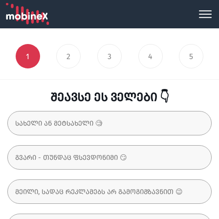
1
2
3
4
5
შეავსე ეს ველები 👇