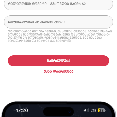
თუ მეგობარმა გირჩია ჩვენზე, ეს კოდიც გექნება. ჩაწერე და რაც
მოხდება ნამდვილად გაგაოცებს. შენც და კოდის პატრონსაც 🥳
თუ კოდი არ მოუციათ, რეგისტრაციის შემდეგ, შენ გექნება
პირადად შენი და შეძლებ გააზიარო 🤗
ᲒᲐᲒᲠᲫᲔᲚᲔᲑᲐ
ᲣᲙᲐᲜ ᲓᲐᲑᲠᲣᲜᲔᲑᲐ