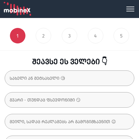
1
2
3
4
5
შეავსე ეს ველები 👇