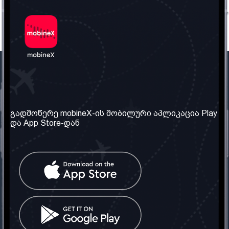
ჩვენი კომპანია
საჭირო ინფორმაცია
ჩვენ შესახებ
წესები და პირობები
გადმოწერე mobineX-ის მობილური აპლიკაცია Play
და App Store-დან
ჩვენი სერვისები
კონფიდენციალურობის
პოლიტიკა
SIM ბარათის აღება
ხშირად დასმული
კითხვები
კონტაქტი
სოციალური ქსელი
საქართველო: თბილისი
ტელ: 032 2 04 00 50