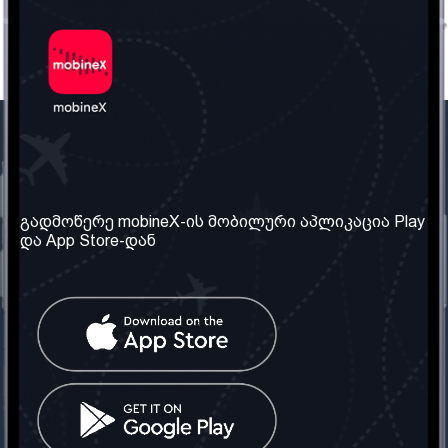
ჩვენი კომპანია
საჭირო ინფორმაცია
ჩვენ შესახებ
წესები და პირობები
გადმოწერე mobineX-ის მობილური აპლიკაცია Play
და App Store-დან
ჩვენი სერვისები
კონფიდენციალურობის
პოლიტიკა
SIM ბარათის აღება
ხშირად დასმული
კითხვები
კონტაქტი
სოციალური ქსელი
საქართველო: თბილისი
ტელ: 032 2 04 00 50