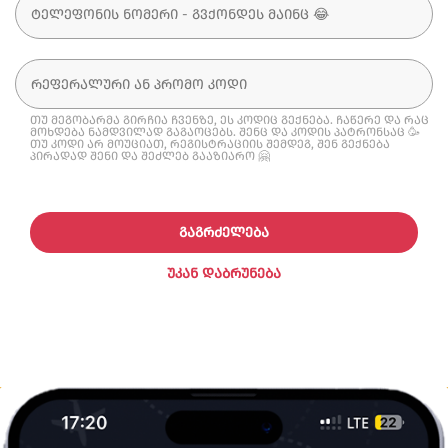
თუ მეგობარმა გირჩია ჩვენზე, ეს კოდიც გექნება. ჩაწერე და რაც
მოხდება ნამდვილად გაგაოცებს. შენც და კოდის პატრონსაც 🥳
თუ კოდი არ მოუციათ, რეგისტრაციის შემდეგ, შენ გექნება
პირადად შენი და შეძლებ გააზიარო 🤗
ᲒᲐᲒᲠᲫᲔᲚᲔᲑᲐ
ᲣᲙᲐᲜ ᲓᲐᲑᲠᲣᲜᲔᲑᲐ