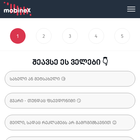
1
2
3
4
5
შეავსე ეს ველები 👇