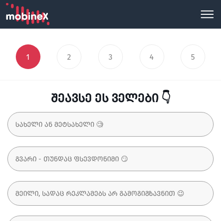
1
2
3
4
5
შეავსე ეს ველები 👇