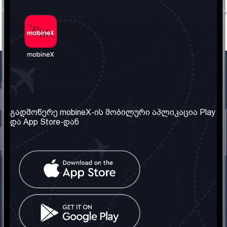
ჩვენი კომპანია
საჭირო ინფორმაცია
ჩვენ შესახებ
წესები და პირობები
გადმოწერე mobineX-ის მობილური აპლიკაცია Play
და App Store-დან
ჩვენი სერვისები
კონფიდენციალურობის
პოლიტიკა
SIM ბარათის აღება
ხშირად დასმული
კითხვები
კონტაქტი
სოციალური ქსელი
საქართველო: თბილისი
ტელ: 032 2 04 00 50