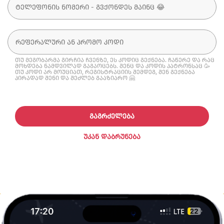
თუ მეგობარმა გირჩია ჩვენზე, ეს კოდიც გექნება. ჩაწერე და რაც
მოხდება ნამდვილად გაგაოცებს. შენც და კოდის პატრონსაც 🥳
თუ კოდი არ მოუციათ, რეგისტრაციის შემდეგ, შენ გექნება
პირადად შენი და შეძლებ გააზიარო 🤗
ᲒᲐᲒᲠᲫᲔᲚᲔᲑᲐ
ᲣᲙᲐᲜ ᲓᲐᲑᲠᲣᲜᲔᲑᲐ