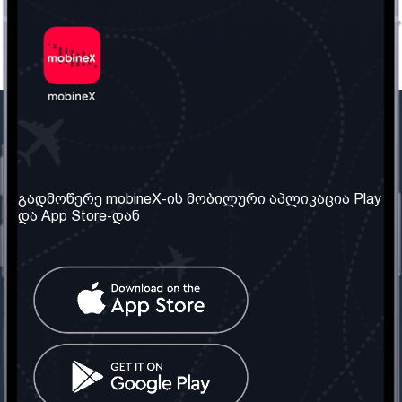
ჩვენი კომპანია
საჭირო ინფორმაცია
ჩვენ შესახებ
წესები და პირობები
გადმოწერე mobineX-ის მობილური აპლიკაცია Play
და App Store-დან
ჩვენი სერვისები
კონფიდენციალურობის
პოლიტიკა
SIM ბარათის აღება
ხშირად დასმული
კითხვები
კონტაქტი
სოციალური ქსელი
საქართველო: თბილისი
ტელ: 032 2 04 00 50