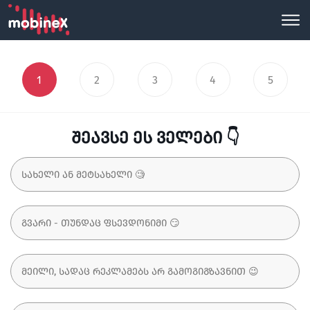
1
2
3
4
5
შეავსე ეს ველები 👇