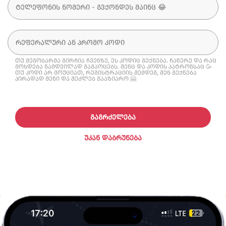
თუ მეგობარმა გირჩია ჩვენზე, ეს კოდიც გექნება. ჩაწერე და რაც
მოხდება ნამდვილად გაგაოცებს. შენც და კოდის პატრონსაც 🥳
თუ კოდი არ მოუციათ, რეგისტრაციის შემდეგ, შენ გექნება
პირადად შენი და შეძლებ გააზიარო 🤗
ᲒᲐᲒᲠᲫᲔᲚᲔᲑᲐ
ᲣᲙᲐᲜ ᲓᲐᲑᲠᲣᲜᲔᲑᲐ