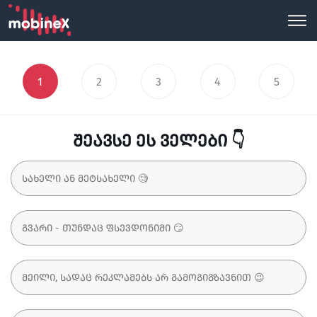
1
2
3
4
5
შეავსე ეს ველები 👇