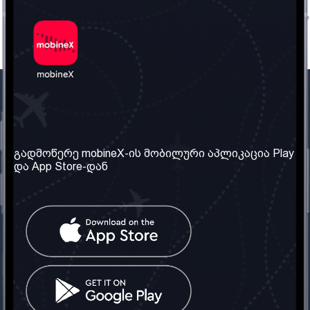
ჩვენი კომპანია
საჭირო ინფორმაცია
ჩვენ შესახებ
წესები და პირობები
გადმოწერე mobineX-ის მობილური აპლიკაცია Play
და App Store-დან
ჩვენი სერვისები
კონფიდენციალურობის
პოლიტიკა
SIM ბარათის აღება
ხშირად დასმული
კითხვები
კონტაქტი
სოციალური ქსელი
საქართველო: თბილისი
ტელ: 032 2 04 00 50