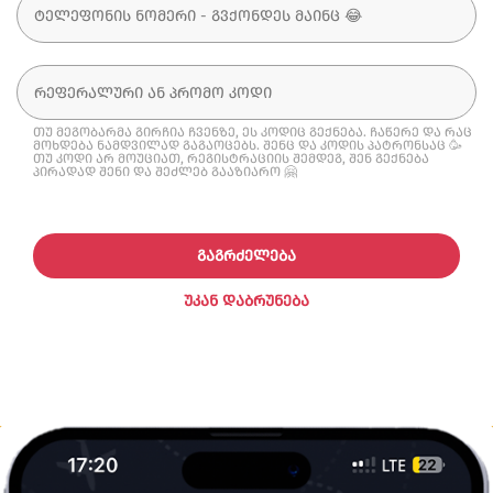
თუ მეგობარმა გირჩია ჩვენზე, ეს კოდიც გექნება. ჩაწერე და რაც
მოხდება ნამდვილად გაგაოცებს. შენც და კოდის პატრონსაც 🥳
თუ კოდი არ მოუციათ, რეგისტრაციის შემდეგ, შენ გექნება
პირადად შენი და შეძლებ გააზიარო 🤗
ᲒᲐᲒᲠᲫᲔᲚᲔᲑᲐ
ᲣᲙᲐᲜ ᲓᲐᲑᲠᲣᲜᲔᲑᲐ