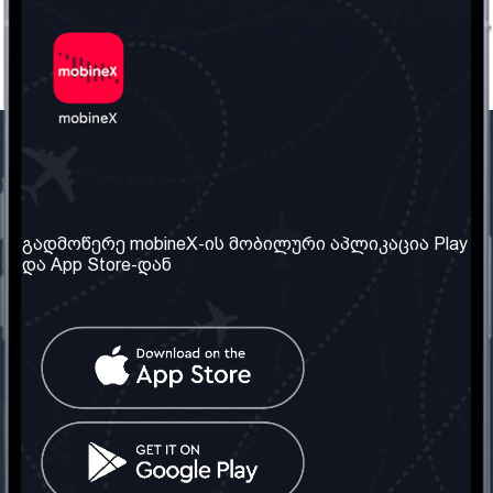
ჩვენი კომპანია
საჭირო ინფორმაცია
ჩვენ შესახებ
წესები და პირობები
გადმოწერე mobineX-ის მობილური აპლიკაცია Play
და App Store-დან
ჩვენი სერვისები
კონფიდენციალურობის
პოლიტიკა
SIM ბარათის აღება
ხშირად დასმული
კითხვები
კონტაქტი
სოციალური ქსელი
საქართველო: თბილისი
ტელ: 032 2 04 00 50