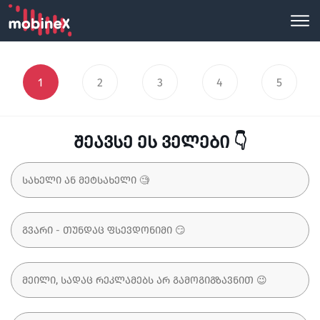
1
2
3
4
5
შეავსე ეს ველები 👇