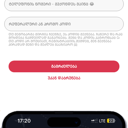
თუ მეგობარმა გირჩია ჩვენზე, ეს კოდიც გექნება. ჩაწერე და რაც
მოხდება ნამდვილად გაგაოცებს. შენც და კოდის პატრონსაც 🥳
თუ კოდი არ მოუციათ, რეგისტრაციის შემდეგ, შენ გექნება
პირადად შენი და შეძლებ გააზიარო 🤗
ᲒᲐᲒᲠᲫᲔᲚᲔᲑᲐ
ᲣᲙᲐᲜ ᲓᲐᲑᲠᲣᲜᲔᲑᲐ