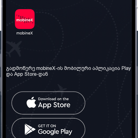
ჩვენი კომპანია
საჭირო ინფორმაცია
ჩვენ შესახებ
წესები და პირობები
გადმოწერე mobineX-ის მობილური აპლიკაცია Play
და App Store-დან
ჩვენი სერვისები
კონფიდენციალურობის
პოლიტიკა
SIM ბარათის აღება
ხშირად დასმული
კითხვები
კონტაქტი
სოციალური ქსელი
საქართველო: თბილისი
ტელ: 032 2 04 00 50