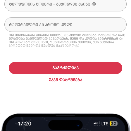
თუ მეგობარმა გირჩია ჩვენზე, ეს კოდიც გექნება. ჩაწერე და რაც
მოხდება ნამდვილად გაგაოცებს. შენც და კოდის პატრონსაც 🥳
თუ კოდი არ მოუციათ, რეგისტრაციის შემდეგ, შენ გექნება
პირადად შენი და შეძლებ გააზიარო 🤗
ᲒᲐᲒᲠᲫᲔᲚᲔᲑᲐ
ᲣᲙᲐᲜ ᲓᲐᲑᲠᲣᲜᲔᲑᲐ