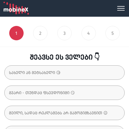
1
2
3
4
5
შეავსე ეს ველები 👇