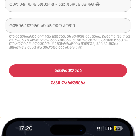
თუ მეგობარმა გირჩია ჩვენზე, ეს კოდიც გექნება. ჩაწერე და რაც
მოხდება ნამდვილად გაგაოცებს. შენც და კოდის პატრონსაც 🥳
თუ კოდი არ მოუციათ, რეგისტრაციის შემდეგ, შენ გექნება
პირადად შენი და შეძლებ გააზიარო 🤗
ᲒᲐᲒᲠᲫᲔᲚᲔᲑᲐ
ᲣᲙᲐᲜ ᲓᲐᲑᲠᲣᲜᲔᲑᲐ