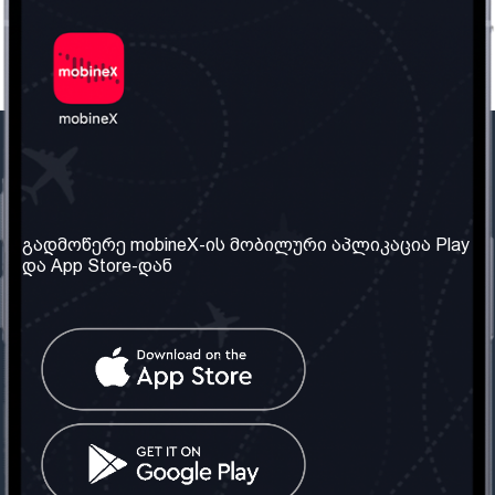
ჩვენი კომპანია
საჭირო ინფორმაცია
ჩვენ შესახებ
წესები და პირობები
გადმოწერე mobineX-ის მობილური აპლიკაცია Play
და App Store-დან
ჩვენი სერვისები
კონფიდენციალურობის
პოლიტიკა
SIM ბარათის აღება
ხშირად დასმული
კითხვები
კონტაქტი
სოციალური ქსელი
საქართველო: თბილისი
ტელ: 032 2 04 00 50