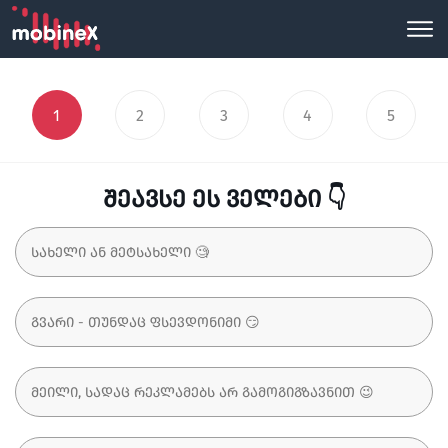
1
2
3
4
5
შეავსე ეს ველები 👇