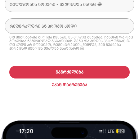
თუ მეგობარმა გირჩია ჩვენზე, ეს კოდიც გექნება. ჩაწერე და რაც
მოხდება ნამდვილად გაგაოცებს. შენც და კოდის პატრონსაც 🥳
თუ კოდი არ მოუციათ, რეგისტრაციის შემდეგ, შენ გექნება
პირადად შენი და შეძლებ გააზიარო 🤗
ᲒᲐᲒᲠᲫᲔᲚᲔᲑᲐ
ᲣᲙᲐᲜ ᲓᲐᲑᲠᲣᲜᲔᲑᲐ