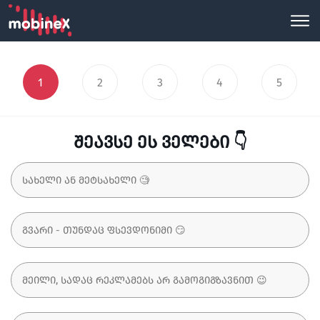
1
2
3
4
5
შეავსე ეს ველები 👇