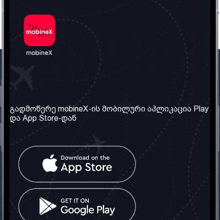
ჩვენი კომპანია
საჭირო ინფორმაცია
ჩვენ შესახებ
წესები და პირობები
გადმოწერე mobineX-ის მობილური აპლიკაცია Play
და App Store-დან
ჩვენი სერვისები
კონფიდენციალურობის
პოლიტიკა
SIM ბარათის აღება
ხშირად დასმული
კითხვები
კონტაქტი
სოციალური ქსელი
საქართველო: თბილისი
ტელ: 032 2 04 00 50