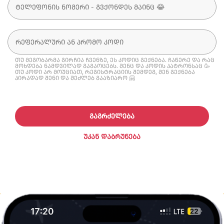
თუ მეგობარმა გირჩია ჩვენზე, ეს კოდიც გექნება. ჩაწერე და რაც
მოხდება ნამდვილად გაგაოცებს. შენც და კოდის პატრონსაც 🥳
თუ კოდი არ მოუციათ, რეგისტრაციის შემდეგ, შენ გექნება
პირადად შენი და შეძლებ გააზიარო 🤗
ᲒᲐᲒᲠᲫᲔᲚᲔᲑᲐ
ᲣᲙᲐᲜ ᲓᲐᲑᲠᲣᲜᲔᲑᲐ