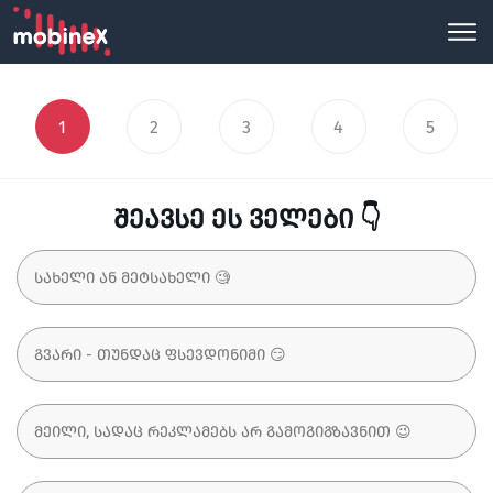
1
2
3
4
5
შეავსე ეს ველები 👇