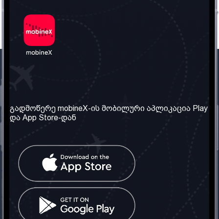
ჩვენი კომპანია
საჭირო ინფორმაცია
ჩვენ შესახებ
წესები და პირობები
გადმოწერე mobineX-ის მობილური აპლიკაცია Play
და App Store-დან
ჩვენი სერვისები
კონფიდენციალურობის
პოლიტიკა
SIM ბარათის აღება
ხშირად დასმული
კითხვები
კონტაქტი
სოციალური ქსელი
საქართველო: თბილისი
ტელ: 032 2 04 00 50