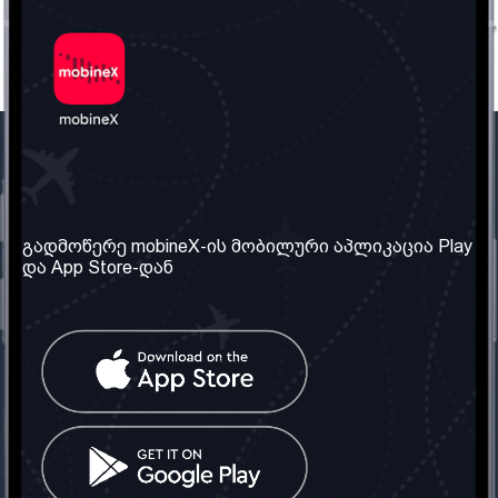
ჩვენი კომპანია
საჭირო ინფორმაცია
ჩვენ შესახებ
წესები და პირობები
გადმოწერე mobineX-ის მობილური აპლიკაცია Play
და App Store-დან
ჩვენი სერვისები
კონფიდენციალურობის
პოლიტიკა
SIM ბარათის აღება
ხშირად დასმული
კითხვები
კონტაქტი
სოციალური ქსელი
საქართველო: თბილისი
ტელ: 032 2 04 00 50