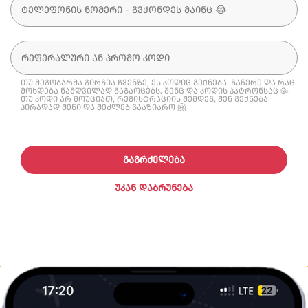
თუ მეგობარმა გირჩია ჩვენზე, ეს კოდიც გექნება. ჩაწერე და რაც
მოხდება ნამდვილად გაგაოცებს. შენც და კოდის პატრონსაც 🥳
თუ კოდი არ მოუციათ, რეგისტრაციის შემდეგ, შენ გექნება
პირადად შენი და შეძლებ გააზიარო 🤗
ᲒᲐᲒᲠᲫᲔᲚᲔᲑᲐ
ᲣᲙᲐᲜ ᲓᲐᲑᲠᲣᲜᲔᲑᲐ