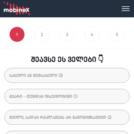
1
2
3
4
5
შეავსე ეს ველები 👇