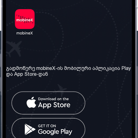
ჩვენი კომპანია
საჭირო ინფორმაცია
ჩვენ შესახებ
წესები და პირობები
გადმოწერე mobineX-ის მობილური აპლიკაცია Play
და App Store-დან
ჩვენი სერვისები
კონფიდენციალურობის
პოლიტიკა
SIM ბარათის აღება
ხშირად დასმული
კითხვები
კონტაქტი
სოციალური ქსელი
საქართველო: თბილისი
ტელ: 032 2 04 00 50