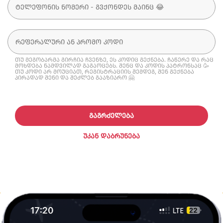
თუ მეგობარმა გირჩია ჩვენზე, ეს კოდიც გექნება. ჩაწერე და რაც
მოხდება ნამდვილად გაგაოცებს. შენც და კოდის პატრონსაც 🥳
თუ კოდი არ მოუციათ, რეგისტრაციის შემდეგ, შენ გექნება
პირადად შენი და შეძლებ გააზიარო 🤗
ᲒᲐᲒᲠᲫᲔᲚᲔᲑᲐ
ᲣᲙᲐᲜ ᲓᲐᲑᲠᲣᲜᲔᲑᲐ