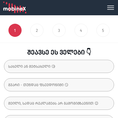
1
2
3
4
5
შეავსე ეს ველები 👇