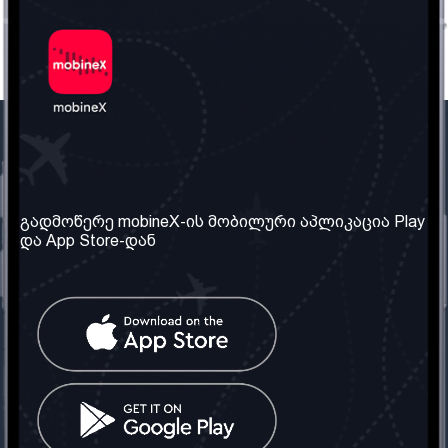
ჩვენი კომპანია
საჭირო ინფორმაცია
ჩვენ შესახებ
წესები და პირობები
გადმოწერე mobineX-ის მობილური აპლიკაცია Play
და App Store-დან
ჩვენი სერვისები
კონფიდენციალურობის
პოლიტიკა
SIM ბარათის აღება
ხშირად დასმული
კითხვები
კონტაქტი
სოციალური ქსელი
საქართველო: თბილისი
ტელ: 032 2 04 00 50