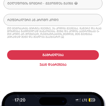
თუ მეგობარმა გირჩია ჩვენზე, ეს კოდიც გექნება. ჩაწერე და რაც
მოხდება ნამდვილად გაგაოცებს. შენც და კოდის პატრონსაც 🥳
თუ კოდი არ მოუციათ, რეგისტრაციის შემდეგ, შენ გექნება
პირადად შენი და შეძლებ გააზიარო 🤗
ᲒᲐᲒᲠᲫᲔᲚᲔᲑᲐ
ᲣᲙᲐᲜ ᲓᲐᲑᲠᲣᲜᲔᲑᲐ