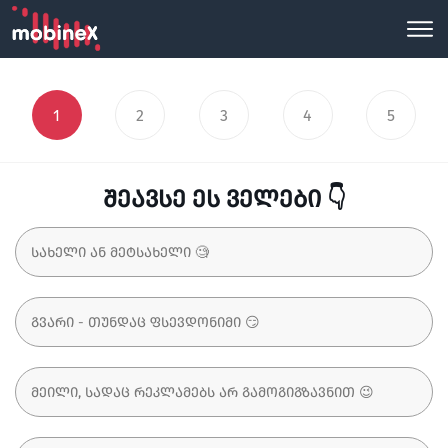
1
2
3
4
5
შეავსე ეს ველები 👇