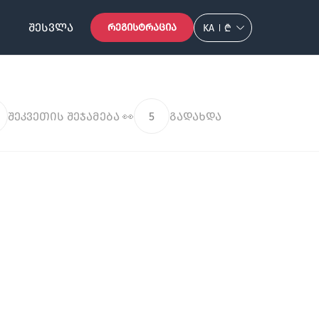
ᲨᲔᲡᲕᲚᲐ
ᲠᲔᲒᲘᲡᲢᲠᲐᲪᲘᲐ
KA
₾
შეკვეთის შეჯამება 👀
5
გადახდა