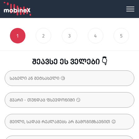
1
2
3
4
5
შეავსე ეს ველები 👇