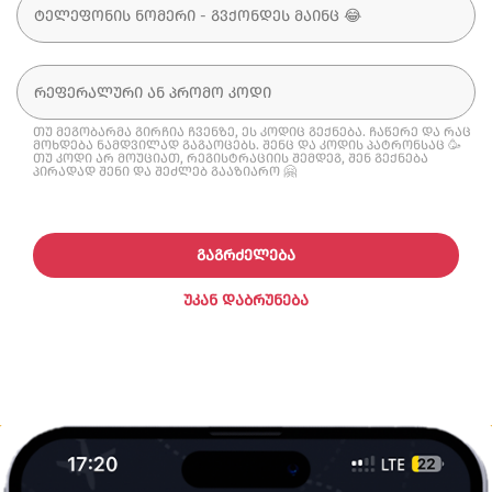
თუ მეგობარმა გირჩია ჩვენზე, ეს კოდიც გექნება. ჩაწერე და რაც
მოხდება ნამდვილად გაგაოცებს. შენც და კოდის პატრონსაც 🥳
თუ კოდი არ მოუციათ, რეგისტრაციის შემდეგ, შენ გექნება
პირადად შენი და შეძლებ გააზიარო 🤗
ᲒᲐᲒᲠᲫᲔᲚᲔᲑᲐ
ᲣᲙᲐᲜ ᲓᲐᲑᲠᲣᲜᲔᲑᲐ