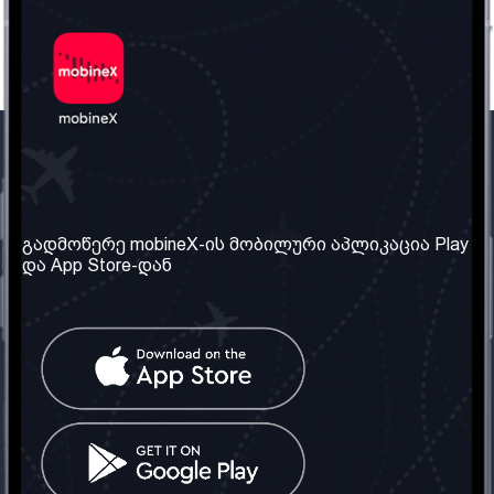
ჩვენი კომპანია
საჭირო ინფორმაცია
ჩვენ შესახებ
წესები და პირობები
გადმოწერე mobineX-ის მობილური აპლიკაცია Play
და App Store-დან
ჩვენი სერვისები
კონფიდენციალურობის
პოლიტიკა
SIM ბარათის აღება
ხშირად დასმული
კითხვები
კონტაქტი
სოციალური ქსელი
საქართველო: თბილისი
ტელ: 032 2 04 00 50