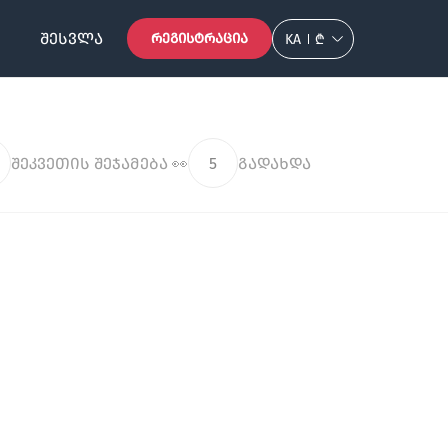
ᲨᲔᲡᲕᲚᲐ
ᲠᲔᲒᲘᲡᲢᲠᲐᲪᲘᲐ
KA
₾
შეკვეთის შეჯამება 👀
5
გადახდა