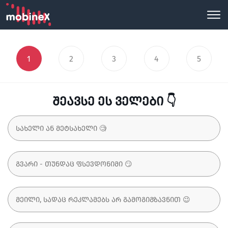
1
2
3
4
5
შეავსე ეს ველები 👇