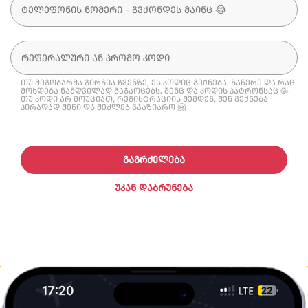
თუ მეგობარმა გირჩია ჩვენზე, ეს კოდიც გექნება. ჩაწერე და რაც
მოხდება ნამდვილად გაგაოცებს. შენც და კოდის პატრონსაც 🥳
თუ კოდი არ მოუციათ, რეგისტრაციის შემდეგ, შენ გექნება
პირადად შენი და შეძლებ გააზიარო 🤗
ᲒᲐᲒᲠᲫᲔᲚᲔᲑᲐ
ᲣᲙᲐᲜ ᲓᲐᲑᲠᲣᲜᲔᲑᲐ