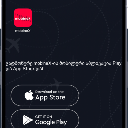
ჩვენი კომპანია
საჭირო ინფორმაცია
ჩვენ შესახებ
წესები და პირობები
გადმოწერე mobineX-ის მობილური აპლიკაცია Play
და App Store-დან
ჩვენი სერვისები
კონფიდენციალურობის
პოლიტიკა
SIM ბარათის აღება
ხშირად დასმული
კითხვები
კონტაქტი
სოციალური ქსელი
საქართველო: თბილისი
ტელ: 032 2 04 00 50