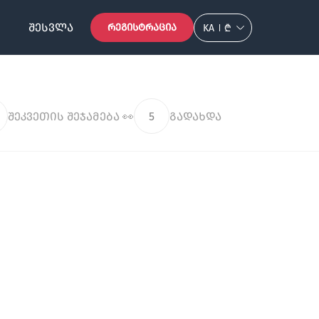
ᲨᲔᲡᲕᲚᲐ
ᲠᲔᲒᲘᲡᲢᲠᲐᲪᲘᲐ
KA
₾
შეკვეთის შეჯამება 👀
5
გადახდა