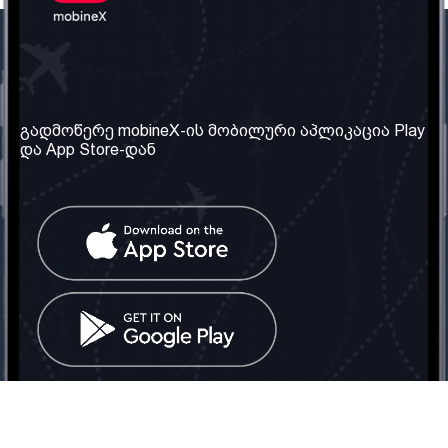
ჩვენი კომპანია
საჭირო ინფორმაცია
ჩვენ შესახებ
წესები და პირობები
გადმოწერე mobineX-ის მობილური აპლიკაცია Play
და App Store-დან
ჩვენი სერვისები
კონფიდენციალურობის
პოლიტიკა
SIM ბარათის აღება
ხშირად დასმული
კითხვები
კონტაქტი
სოციალური ქსელი
საქართველო: თბილისი
ტელ: 032 2 04 00 50
ელ. ფოსტა:
info@mobinex.ge
კონტაქტი