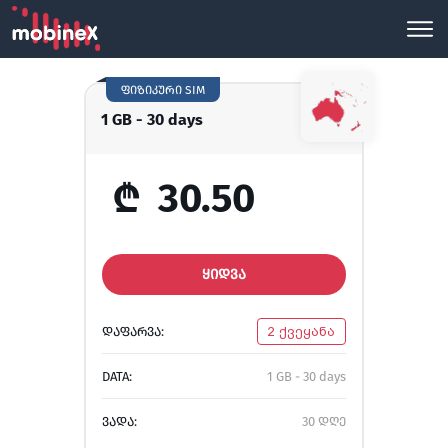
ფიზიკური SIM
1 GB - 30 days
₾
30.50
ᲧᲘᲓᲕᲐ
ᲓᲐᲤᲐᲠᲕᲐ:
2 ქვეყანა
DATA:
1 GB - 30 days
ᲕᲐᲓᲐ:
30 დღე