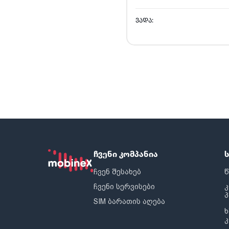
ᲕᲐᲓᲐ:
ჩვენი კომპანია
ჩვენ შესახებ
წ
ჩვენი სერვისები
SIM ბარათის აღება
ხ
კ