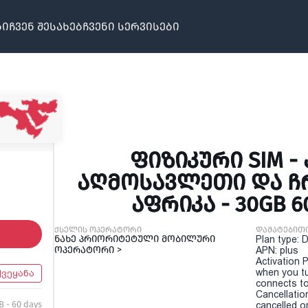
ბი
ჩვენ შესახებ
ჩვენი სერვისები
ᲤᲘᲖᲘᲙᲣᲠᲘ SIM -
ᲐᲦᲛᲝᲡᲐᲕᲚᲔᲗᲘ ᲓᲐ 
ᲐᲤᲠᲘᲙᲐ - 30GB 
ქსელის ოპერატორი
დამატებით
ნახე პრიორიტეტული მობილური
Plan type: 
ოპერატორი >
APN: plus
Activation P
when you t
ქვეყანა
connects to
Cancellatio
B - 60 days
cancelled o