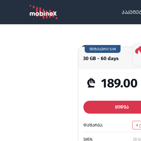
პაკეტე
ფიზიკური SIM
30 GB - 60 days
₾
189.00
ᲧᲘᲓᲕᲐ
ᲓᲐᲤᲐᲠᲕᲐ:
4 
DATA:
30 G