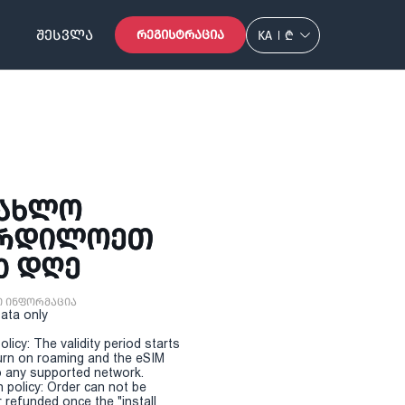
ᲨᲔᲡᲕᲚᲐ
ᲠᲔᲒᲘᲡᲢᲠᲐᲪᲘᲐ
KA
₾
 ᲐᲮᲚᲝ
ᲩᲠᲓᲘᲚᲝᲔᲗ
60 ᲓᲦᲔ
ი ინფორმაცია
Data only
olicy: The validity period starts
urn on roaming and the eSIM
 any supported network.
n policy: Order can not be
r refunded once the "install