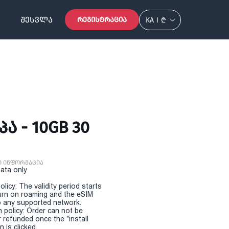
ᲨᲔᲡᲕᲚᲐ
ᲠᲔᲒᲘᲡᲢᲠᲐᲪᲘᲐ
KA
₾
Ა - 10GB 30
ი ინფორმაცია
Data only
olicy: The validity period starts
urn on roaming and the eSIM
 any supported network.
n policy: Order can not be
r refunded once the "install
 is clicked.