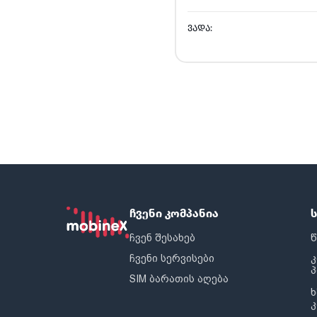
ᲕᲐᲓᲐ:
ჩვენი კომპანია
ჩვენ შესახებ
წ
ჩვენი სერვისები
SIM ბარათის აღება
ხ
კ