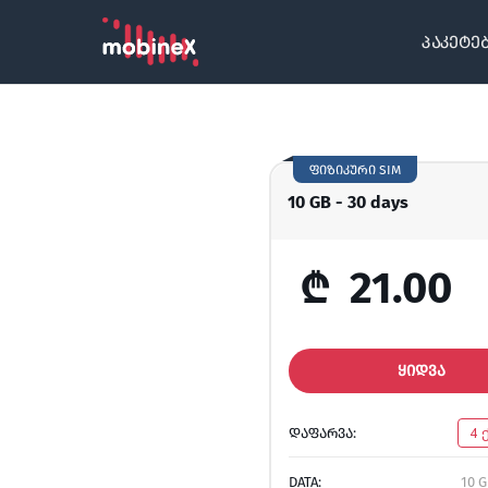
პაკეტე
ფიზიკური SIM
10 GB - 30 days
₾
21.00
ᲧᲘᲓᲕᲐ
ᲓᲐᲤᲐᲠᲕᲐ:
4 
DATA:
10 G