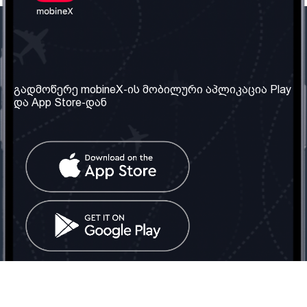
ჩვენი კომპანია
საჭირო ინფორმაცია
ჩვენ შესახებ
წესები და პირობები
გადმოწერე mobineX-ის მობილური აპლიკაცია Play
და App Store-დან
ჩვენი სერვისები
კონფიდენციალურობის
პოლიტიკა
SIM ბარათის აღება
ხშირად დასმული
კითხვები
კონტაქტი
სოციალური ქსელი
საქართველო: თბილისი
ტელ: 032 2 04 00 50
ელ. ფოსტა:
info@mobinex.ge
კონტაქტი