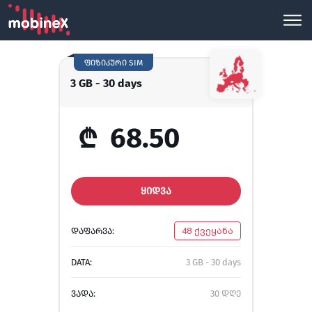
ფიზიკური SIM
3 GB - 30 days
₾
68.50
ᲧᲘᲓᲕᲐ
ᲓᲐᲤᲐᲠᲕᲐ:
48 ქვეყანა
DATA:
3 GB - 30 days
ᲕᲐᲓᲐ:
30 დღე