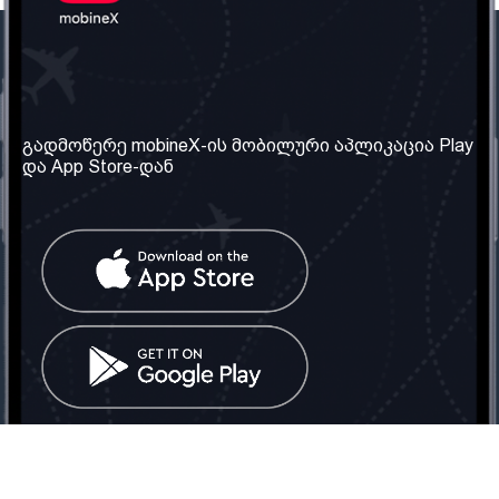
ჩვენი კომპანია
საჭირო ინფორმაცია
ჩვენ შესახებ
წესები და პირობები
გადმოწერე mobineX-ის მობილური აპლიკაცია Play
და App Store-დან
ჩვენი სერვისები
კონფიდენციალურობის
პოლიტიკა
SIM ბარათის აღება
ხშირად დასმული
კითხვები
კონტაქტი
სოციალური ქსელი
საქართველო: თბილისი
ტელ: 032 2 04 00 50
ელ. ფოსტა:
info@mobinex.ge
კონტაქტი