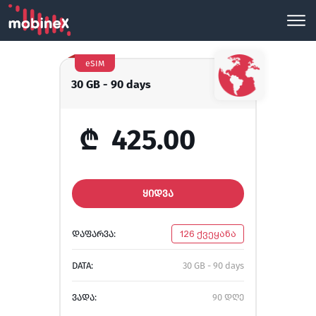
eSIM
30 GB - 90 days
₾
425.00
ᲧᲘᲓᲕᲐ
ᲓᲐᲤᲐᲠᲕᲐ:
126 ქვეყანა
DATA:
30 GB - 90 days
ᲕᲐᲓᲐ:
90 დღე