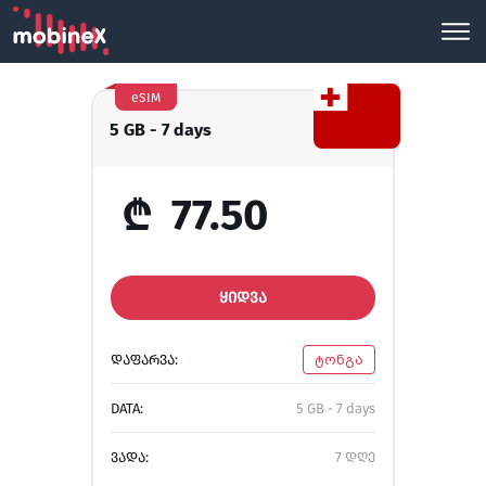
eSIM
5 GB - 7 days
₾
77.50
ᲧᲘᲓᲕᲐ
ᲓᲐᲤᲐᲠᲕᲐ:
ტონგა
DATA:
5 GB - 7 days
ᲕᲐᲓᲐ:
7 დღე