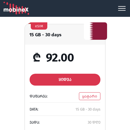
eSIM
15 GB - 30 days
₾
92.00
ᲧᲘᲓᲕᲐ
ᲓᲐᲤᲐᲠᲕᲐ:
ყატარი
DATA:
15 GB - 30 days
ᲕᲐᲓᲐ:
30 დღე