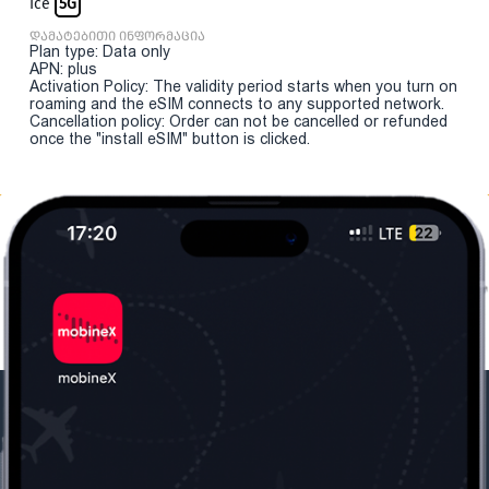
Ice
5G
დამატებითი ინფორმაცია
Plan type: Data only
APN: plus
Activation Policy: The validity period starts when you turn on
roaming and the eSIM connects to any supported network.
Cancellation policy: Order can not be cancelled or refunded
once the "install eSIM" button is clicked.
ჩვენი კომპანია
საჭირო ინფორმაცია