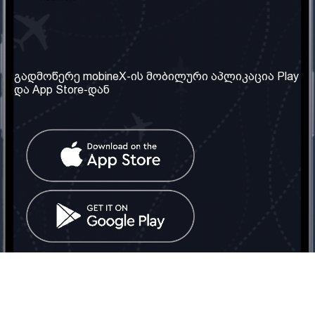
ჩვენი კომპანია
საჭირო ინფორმაცია
ჩვენ შესახებ
წესები და პირობები
გადმოწერე mobineX-ის მობილური აპლიკაცია Play
და App Store-დან
ჩვენი სერვისები
კონფიდენციალურობის
პოლიტიკა
SIM ბარათის აღება
ხშირად დასმული
კითხვები
კონტაქტი
სოციალური ქსელი
საქართველო: თბილისი
ტელ: 032 2 04 00 50
ელ. ფოსტა:
info@mobinex.ge
კონტაქტი