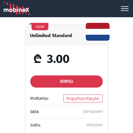
eSIM
Unlimited Standard
₾
3.00
ᲧᲘᲓᲕᲐ
ᲓᲐᲤᲐᲠᲕᲐ:
ნიდერლანდები
DATA:
ულიმიტო
ᲕᲐᲓᲐ:
დღიური