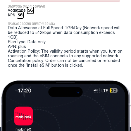
ქსელის ოპერატორი
Vodafone
5G
KPN
5G
დამატებითი ინფორმაცია
Data Allowance at Full Speed: 1GB/Day (Network speed will
be reduced to 512kbps when data consumption exceeds
1GB).
Plan type: Data only
APN: plus
Activation Policy: The validity period starts when you turn on
roaming and the eSIM connects to any supported network.
Cancellation policy: Order can not be cancelled or refunded
once the "install eSIM" button is clicked.