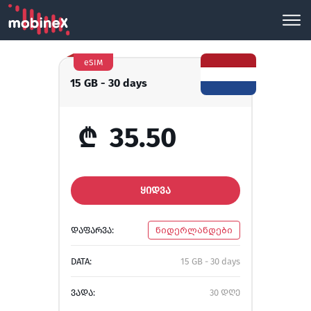
eSIM
15 GB - 30 days
₾
35.50
ᲧᲘᲓᲕᲐ
ᲓᲐᲤᲐᲠᲕᲐ:
ნიდერლანდები
DATA:
15 GB - 30 days
ᲕᲐᲓᲐ:
30 დღე