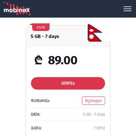
eSIM
5 GB - 7 days
₾
89.00
ᲧᲘᲓᲕᲐ
ᲓᲐᲤᲐᲠᲕᲐ:
ნეპალი
DATA:
5 GB - 7 days
ᲕᲐᲓᲐ:
7 დღე